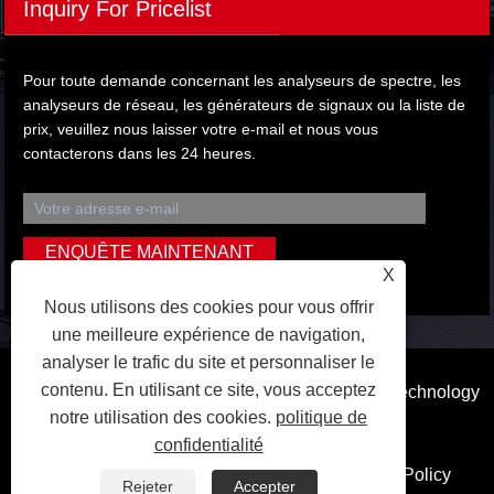
Inquiry For Pricelist
Pour toute demande concernant les analyseurs de spectre, les
analyseurs de réseau, les générateurs de signaux ou la liste de
prix, veuillez nous laisser votre e-mail et nous vous
contacterons dans les 24 heures.
X
Nous utilisons des cookies pour vous offrir
une meilleure expérience de navigation,
analyser le trafic du site et personnaliser le
contenu. En utilisant ce site, vous acceptez
Copyright © 2023 Dongguan Qihang Electronic Technology
notre utilisation des cookies.
politique de
Co., Ltd. Tous droits réservés.
confidentialité
Liens
Sitemap
RSS
XML
Privacy Policy
Rejeter
Accepter