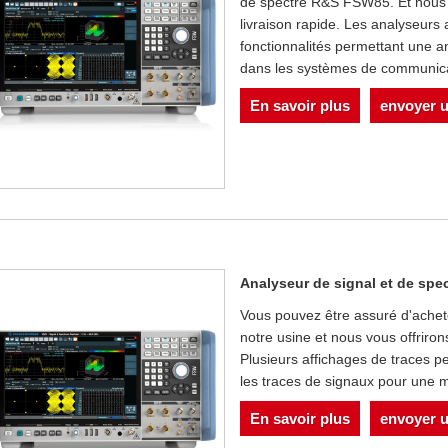
de spectre R&S FSW85. Et nous vo
livraison rapide. Les analyseurs
fonctionnalités permettant une 
dans les systèmes de communica
En savoir plus
envoyer 
Analyseur de signal et de sp
Vous pouvez être assuré d'achet
notre usine et nous vous offriron
Plusieurs affichages de traces p
les traces de signaux pour une 
En savoir plus
envoyer 