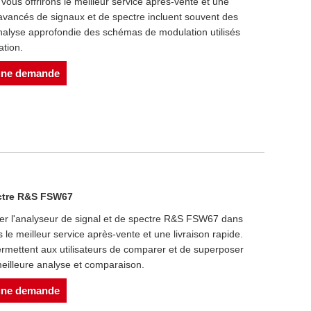
us offrirons le meilleur service après-vente et une
 avancés de signaux et de spectre incluent souvent des
analyse approfondie des schémas de modulation utilisés
tion.
une demande
ectre R&S FSW67
er l'analyseur de signal et de spectre R&S FSW67 dans
s le meilleur service après-vente et une livraison rapide.
ermettent aux utilisateurs de comparer et de superposer
meilleure analyse et comparaison.
une demande