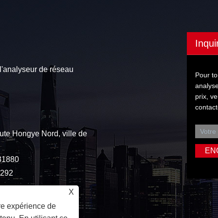
Inqui
l'analyseur de réseau
Pour to
analyse
prix, v
contact
te Hongye Nord, ville de
31880
3292
X
ure expérience de