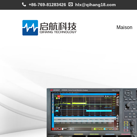
+86-769-81283426
hlx@qihang18.com
Maison