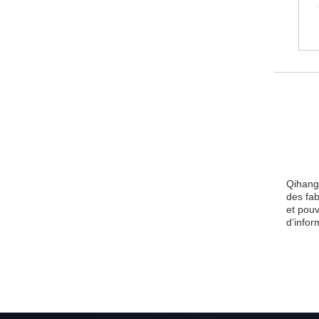
Qihang
des fa
et pouv
d’infor