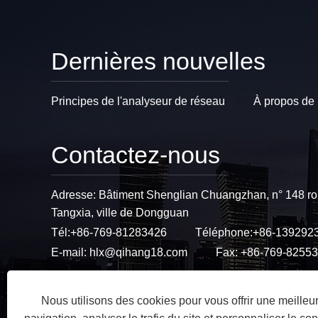
Dernières nouvelles
Principes de l'analyseur de réseau
À propos de 
Contactez-nous
Adresse: Bâtiment Shenglian Chuangzhan, n° 148 rou
Tangxia, ville de Dongguan
Tél:
+86-769-81283426
Téléphone:
+86-139292
E-mail:
hlx@qihang18.com
Fax: +86-769-8255
Nous utilisons des cookies pour vous offrir une meille