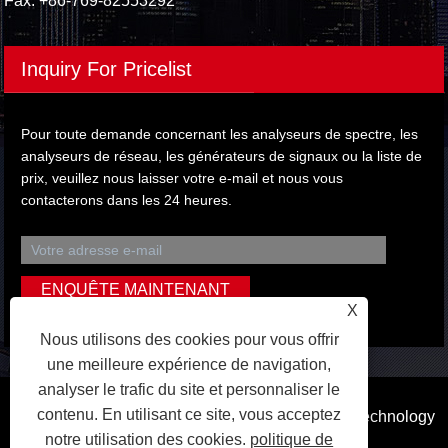
Fax: +86-769-82553292
Inquiry For Pricelist
Pour toute demande concernant les analyseurs de spectre, les
analyseurs de réseau, les générateurs de signaux ou la liste de
prix, veuillez nous laisser votre e-mail et nous vous
contacterons dans les 24 heures.
X
Nous utilisons des cookies pour vous offrir
une meilleure expérience de navigation,
analyser le trafic du site et personnaliser le
contenu. En utilisant ce site, vous acceptez
Copyright © 2023 Dongguan Qihang Electronic Technology
notre utilisation des cookies.
politique de
Co., Ltd. Tous droits réservés.