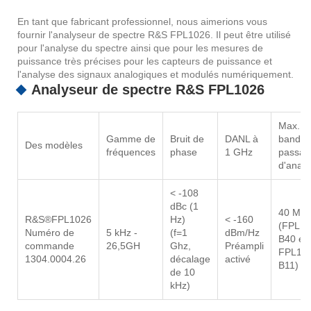
En tant que fabricant professionnel, nous aimerions vous
fournir l'analyseur de spectre R&S FPL1026. Il peut être utilisé
pour l'analyse du spectre ainsi que pour les mesures de
puissance très précises pour les capteurs de puissance et
l'analyse des signaux analogiques et modulés numériquement.
Analyseur de spectre R&S FPL1026
Max.
Gamme de
Bruit de
DANL à
bande
Des modèles
fréquences
phase
1 GHz
passan
d'analy
< -108
dBc (1
40 MH
R&S®FPL1026
Hz)
< -160
(FPL1-
Numéro de
5 kHz -
(f=1
dBm/Hz
B40 et
commande
26,5GH
Ghz,
Préampli
FPL1-
1304.0004.26
décalage
activé
B11)
de 10
kHz)