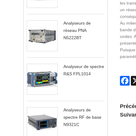
les tran
un résea
conséque
Analyseurs de
Au milie
bande de
réseau PNA
ondes. A
N5222BT
présenté
Puisque 
paramèt
Analyseur de spectre
R&S FPL1014
Fa
Précé
Analyseurs de
Suivan
spectre RF de base
N9321C