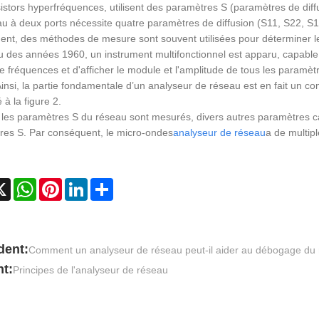
sistors hyperfréquences, utilisent des paramètres S (paramètres de diff
u à deux ports nécessite quatre paramètres de diffusion (S11, S22, S1
nt, des méthodes de mesure sont souvent utilisées pour déterminer l
u des années 1960, un instrument multifonctionnel est apparu, capabl
 fréquences et d'afficher le module et l'amplitude de tous les paramètr
insi, la partie fondamentale d’un analyseur de réseau est en fait un 
 à la figure 2.
les paramètres S du réseau sont mesurés, divers autres paramètres ca
res S. Par conséquent, le micro-ondes
analyseur de réseau
a de multipl
cebook
X
WhatsApp
Pinterest
LinkedIn
Share
dent:
​Comment un analyseur de réseau peut-il aider au débogage du
t:
Principes de l'analyseur de réseau