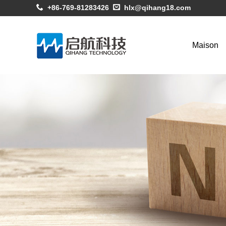
+86-769-81283426
hlx@qihang18.com
Maison