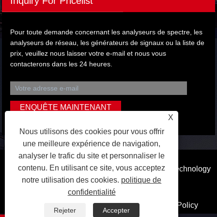
Inquiry For Pricelist
Pour toute demande concernant les analyseurs de spectre, les
analyseurs de réseau, les générateurs de signaux ou la liste de
prix, veuillez nous laisser votre e-mail et nous vous
contacterons dans les 24 heures.
X
Nous utilisons des cookies pour vous offrir
une meilleure expérience de navigation,
analyser le trafic du site et personnaliser le
contenu. En utilisant ce site, vous acceptez
Copyright © 2023 Dongguan Qihang Electronic Technology
notre utilisation des cookies.
politique de
Co., Ltd. Tous droits réservés.
confidentialité
Liens
Sitemap
RSS
XML
Privacy Policy
Rejeter
Accepter